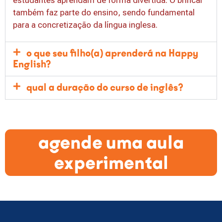
também faz parte do ensino, sendo fundamental
para a concretização da língua inglesa.
o que seu filho(a) aprenderá na Happy
English?
qual a duração do curso de inglês?
agende uma aula
experimental