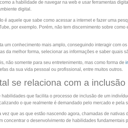
a como a habilidade de navegar na web e usar ferramentas digita
mbiente digital.
do é aquele que sabe como acessar a internet e fazer uma pesq
ouTube, por exemplo. Porém, não tem discernimento sobre como 
enta um conhecimento mais amplo, conseguindo interagir com os 
isas da melhor forma, selecionar as informações e saber quais 
eis, não somente para seu entretenimento, mas como forma de
i
fas da sua vida pessoal ou profissional, entre muitos outros.
al se relaciona com a inclusão 
 habilidades que facilita o processo de inclusão de um indiví
ocalizando o que realmente é demandado pelo mercado e pela 
ma vez que as que estão nascendo agora, chamadas de nativas di
m concentrar o desenvolvimento de habilidades fundamentais pa