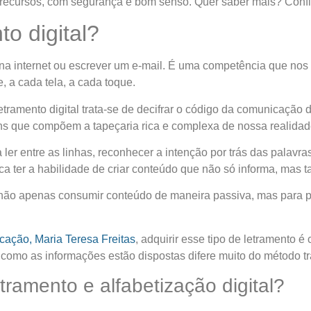
recursos, com segurança e bom senso. Quer saber mais? Confira 
to digital?
a internet ou escrever um e-mail. É uma competência que nos cap
 a cada tela, a cada toque.
etramento digital
trata-se de decifrar o código da comunicação 
ons que compõem a tapeçaria rica e complexa de nossa realidad
 ler entre as linhas, reconhecer a intenção por trás das palavra
ifica ter a habilidade de criar conteúdo que não só informa, mas
não apenas consumir conteúdo de maneira passiva, mas para pa
cação, Maria Teresa Freitas
, adquirir esse tipo de letramento é
 como as informações estão dispostas difere muito do método tr
tramento e alfabetização digital?