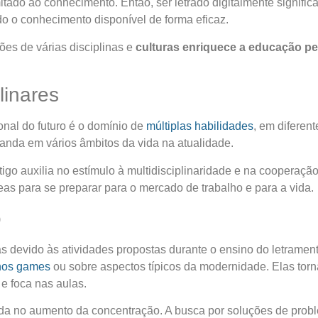
imitado ao conhecimento. Então, ser letrado digitalmente signi
do o conhecimento disponível de forma eficaz.
es de várias disciplinas e
culturas enriquece a educação pes
linares
ional do futuro é o domínio de
múltiplas habilidades
, em diferen
anda em vários âmbitos da vida na atualidade.
igo auxilia no estímulo à multidisciplinaridade e na cooperaçã
as para se preparar para o mercado de trabalho e para a vida.
o
s devido às atividades propostas durante o ensino do
letrament
 nos games
ou sobre aspectos típicos da modernidade. Elas tor
 e foca nas aulas.
uda no aumento da concentração. A busca por soluções de prob