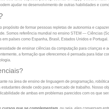
s podem ajudar no desenvolvimento de outras habilidades e com
?
propósito de formar pessoas repletas de autonomia e capaze
ade. Somos referência mundial no ensino STEM — Ciências (Sc
s em países como Espanha, Brasil, Estados Unidos e Portugal.
ecessidade de ensinar ciências da computação para crianças e a
ntemente, a formação que oferecemos é pensada para lidar com
ologia.
enciais?
ante na área de ensino de linguagem de programação, robótic
studantes desde cedo para o mercado de trabalho. Nosso obje
 aplicabilidade de ambas em problemas parecidos com os que ser
de
cursos que se complementam
, ou seja, eles conversam entr