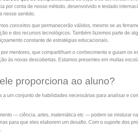
a por conta de nosso método, desenvolvido e testado internac
a nesse sentido.
hamos conceitos que permanecerão válidos, mesmo se as ferram
cação e dos recursos tecnológicos. Também fazemos parte de
çoamento constante de estratégias educacionais.
s por mentores, que compartilham o conhecimento e guiam os 
ção às novas descobertas. Estamos presentes em muitas escola
ele proporciona ao aluno?
 a um conjunto de habilidades necessárias para analisar e c
ento — ciência, artes, matemática etc — podem se misturar na
linas para que eles elaborem um desafio. Com o suporte dos pro
.