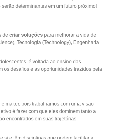
o serão determinantes em um futuro próximo!
s de
criar soluções
para melhorar a vida de
ience), Tecnologia (Technology), Engenharia
dolescentes, é voltada ao ensino das
 os desafios e as oportunidades trazidos pela
a e maker, pois trabalhamos com uma visão
tivo é fazer com que eles dominem tanto a
ão encontrados em suas trajetórias
e si e têm disciplinas que podem facilitar a