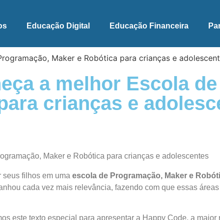
os
Educação Digital
Educação Financeira
Pa
eça a melhor Escola de
para crianças e adolesc
r seus filhos em uma
escola de Programação, Maker e Robót
nhou cada vez mais relevância, fazendo com que essas áreas
os este texto especial para apresentar a Happy Code, a maior