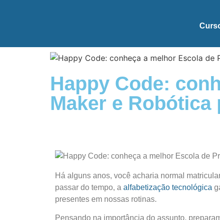
Curs
Happy Code: conh
Maker e Robótica 
Há alguns anos, você acharia normal matricula
passar do tempo, a
alfabetização tecnológica
ga
presentes em nossas rotinas.
Pensando na importância do assunto, preparam