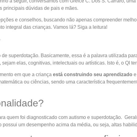
minho a seguir, conversamos com Greice C. Dos S. Carraro, u
s principais dúvidas de pais e mães.
epções e conselhos, buscando não apenas compreender melho
 integral das crianças. Vamos lá? Siga a leitura!
?
o de superdotação. Basicamente, essa é a palavra utilizada par
am elas, cognitivas, intelectuais ou artísticas. Isto é, o QI te
momento em que a criança
está construindo seu aprendizado
e
matemática ou ciências, sendo uma característica frequenteme
onalidade?
para quem foi diagnosticado com autismo e superdotação. Geral
possui um desempenho acima da média, ou seja, altas habilid