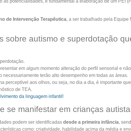
o às potencialidades, é fundamental a elaboração de um PEI (P
no de Intervenção Terapêutica
, a ser trabalhado pela Equipe 
s sobre autismo e superdotação qu
uperdotação.
esentar em algum momento alteração do perfil sensorial e não 
o necessariamente terão alto desempenho em todas as áreas.
a perceptível aos olhos, ou seja, no dia a dia, é importante qu
gnóstico de TEA.
vimento da linguagem infantil!
 se manifestar em crianças autist
idades podem ser identificadas
desde a primeira infância
, sen
cterísticas como: criatividade, habilidade acima da média e env