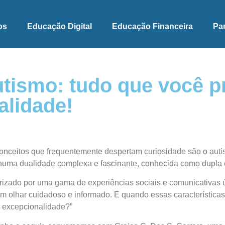
os
Educação Digital
Educação Financeira
Pa
tismo: tudo que você p
alidade!
conceitos que frequentemente despertam curiosidade são o auti
numa dualidade complexa e fascinante, conhecida como dupla 
rizado por uma gama de experiências sociais e comunicativas 
um olhar cuidadoso e informado. E quando essas característi
la excepcionalidade?”