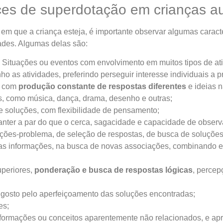
ces de superdotação em crianças au
 em que a criança esteja, é importante observar algumas caracte
idades. Algumas delas são:
. Situações ou eventos com envolvimento em muitos tipos de ati
ho as atividades, preferindo perseguir interesse individuais a p
a, com
produção constante de respostas diferentes
e ideias n
, como música, dança, drama, desenho e outras;
de soluções, com flexibilidade de pensamento;
anter a par do que o cerca, sagacidade e capacidade de obser
ões-problema, de seleção de respostas, de busca de soluções 
s informações, na busca de novas associações, combinando el
uperiores,
ponderação e busca de respostas lógicas
, percep
 gosto pelo aperfeiçoamento das soluções encontradas;
es;
nformações ou conceitos aparentemente não relacionados, e apren